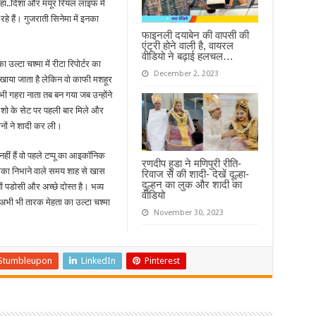
हां..दिशा और मयूर रियल लाइफ में
े हैं। गुजराती सिनेमा में इनका
फाइनली दयाबेन की वापसी की
एंट्री होने वाली है, वायरल
वीडियो ने बढ़ाई हलचल…
उल्टा चश्मा में रीटा रिपोर्टर का
December 2, 2023
दिखाया जाता है लेकिन वो काफी मशहूर
भी गहरा नाता तब बन गया जब उन्होंने
 शो के सेट पर पहली बार मिले और
ोनों ने शादी कर ली।
हीं हैं वो पहले टप्पू का आइकॉनिक
रणदीप हुडा ने मणिपुरी रीति-
ूमिका निभाने वाले समय शाह से खास
रिवाज से की शादी- देखें दूल्हा-
दुल्हन का लुक और शादी का
दोनों पडोसी और अच्छे दोस्त है। भव्य
वीडियो
 अभी भी तारक मेहता का उल्टा चश्मा
November 30, 2023
Stumbleupon
LinkedIn
Pinterest