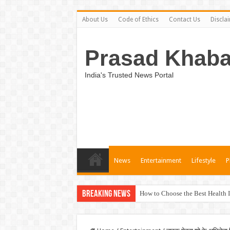
About Us
Code of Ethics
Contact Us
Discla
Prasad Khaba
India's Trusted News Portal
News
Entertainment
Lifestyle
P
Breaking News
How to Choose the Best Health I