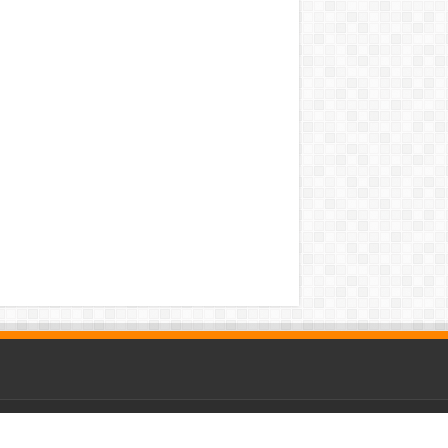
Powered by
WordPress
| Designed by
TieLabs