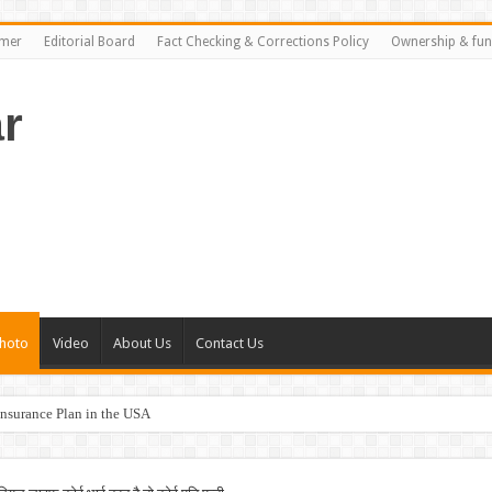
imer
Editorial Board
Fact Checking & Corrections Policy
Ownership & fun
r
hoto
Video
About Us
Contact Us
nsurance Plan in the USA