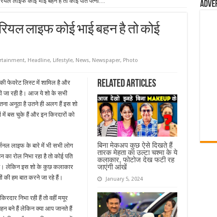
 रियल लाइफ कोई भाई बहन है तो कोई पति पत्नी…
Adve
 रियल लाइफ कोई भाई बहन है तो कोई
rtainment
,
Headline
,
Lifestyle
,
News
,
Newspaper
,
Photo
Related Articles
 की फेवरेट लिस्ट में शामिल है और
ी जा रही है। आज ये शो के सभी
ना अनूठा है उतने ही अलग हैं इस शो
में बस चुके हैं और इन किरदारों को
बिना मेकअप कुछ ऐसे दिखते हैं
्सनल लाइफ के बारे में भी सभी लोग
तारक मेहता का उल्टा चश्मा के ये
बहन का रोल निभा रहा है तो कोई पति
कलाकार, फोटोज देख फटी रह
जाएंगी आंखें
ार है। लेकिन इस शो के कुछ कलाकार
ों की हम बात करने जा रहे हैं।
January 5, 2024
िरदार निभा रही हैं तो वहीं मयूर
हन बने हैं लेकिन क्या आप जानते हैं