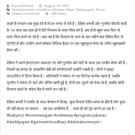
Prasad Khabar
August 16, 2022
Entertainment
,
Headline
,
Lifestyle
,
News
,
Newspaper
,
Photo
Leave a comment
369 Views
कहते हैं भगवान जब सुख देते हैं तो हर तरफ से देते हैं। देबिना बनर्जी और गुरमीत चौधरी शादी
के 10 साल बाद हाल ही में बेटी लियाना के माता-पिता बने हैं, अब दोनों बहुत जल्द फिर से
माता-पिता बनने जा रहे हैं। बात यह है कि लियाना के जन्म के चार महीने बाद देबिना फिर से
प्रेग्नेंट हैं और उन्होंने अपने सोशल मीडिया हैंडल पर एक खूबसूरत पोस्ट के जरिए खुशखबरी
शेयर की।
देबिना ने अपने इंस्टाग्राम अकाउंट पर पति गुरमीत और बेटी के साथ एक तस्वीर शेयर की है।
जिसमें वह कपल के अपकमिंग बेबी की सोनोग्राफी तस्वीरें रखती हैं। तीनों ने व्हाइट
आउटफिट में ट्विन किया है। अभिनेत्री ने सफेद रंग का प्रिंटेड फ्रॉक पहना है, जबकि
गुरमीत ने सफेद टी-शर्ट और डेनिम पहनी हुई है, दोनों एक-दूसरे को देख रहे हैं, जबकि छोटी
लियाना बालों के सफेद बैंड में प्यारी लग रही है।
देबिना बनर्जी ने तस्वीर के साथ कैप्शन में लिखा, ‘कुछ फैसले दैवीय समय के होते हैं और कुछ
भी नहीं बदला जा सकता… यह एक आशीर्वाद है… जल्द ही हमें पूरा करने आ रहा है।
#babyno2 #mommieagain #ontheway #pregnancydiaries
#daddyagain #gurmeetchoudhary #debinabonnerjee’।