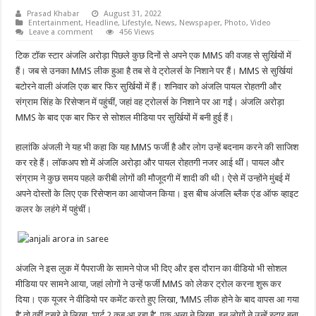
Prasad Khabar
August 31, 2022
Entertainment
,
Headline
,
Lifestyle
,
News
,
Newspaper
,
Photo
,
Video
Leave a comment
456 Views
टिक टॉक स्टार अंजलि अरोड़ा पिछले कुछ दिनों से अपने एक MMS की वजह से सुर्खियों में
हैं। जब से उनका MMS लीक हुआ है तब से वे ट्रोलर्स के निशाने पर हैं। MMS से सुर्खियां
बटोरने वाली अंजलि एक बार फिर सुर्खियों में हैं। शनिवार को अंजलि पायल रोहतगी और
संग्राम सिंह के रिसेप्शन में पहुंचीं, जहां वह ट्रोलर्स के निशाने पर आ गईं। अंजलि अरोड़ा
MMS के बाद एक बार फिर से सोशल मीडिया पर सुर्खियों में बनी हुई हैं।
हालांकि अंजली ने यह भी कहा कि यह MMS फर्जी है और लोग उन्हें बदनाम करने की साजिश
कर रहे हैं। लॉकअप शो में अंजलि अरोड़ा और पायल रोहतगी नजर आई थीं। पायल और
संग्राम ने कुछ समय पहले करीबी लोगों की मौजूदगी में शादी की थी। ऐसे में उन्होंने मुंबई में
अपने दोस्तों के लिए एक रिसेप्शन का आयोजन किया। इस बीच अंजलि ब्लैक एंड ऑफ व्हाइट
कलर के लहंगे में पहुंचीं।
अंजलि ने इस लुक में पैपराजी के सामने पोज भी दिए और इस दौरान का वीडियो भी सोशल
मीडिया पर सामने आया, जहां लोगों ने उन्हें फर्जी MMS को लेकर ट्रोल करना शुरू कर
दिया। एक यूजर ने वीडियो पर कमेंट करते हुए लिखा, ‘MMS लीक होने के बाद वापस आ गया
है’ तो वहीं दूसरे ने लिखा, ‘पार्ट 2 कब आ रहा है’. एक अन्य ने लिखा, इन लोगों ने उन्हें स्टार बना