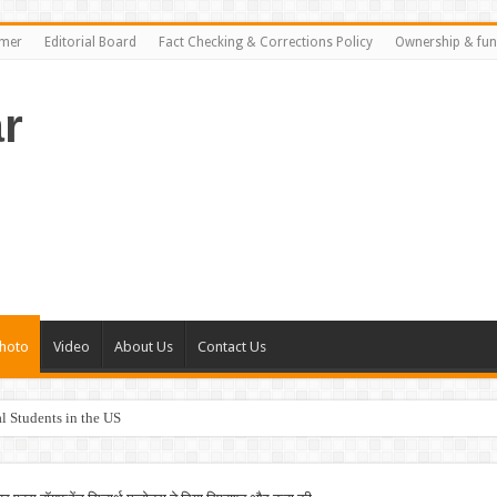
imer
Editorial Board
Fact Checking & Corrections Policy
Ownership & fun
r
hoto
Video
About Us
Contact Us
al Students in the US