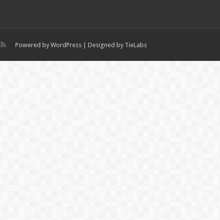
Powered by
WordPress
| Designed by
TieLabs