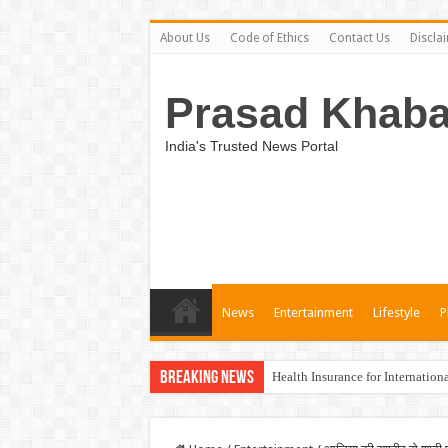
About Us
Code of Ethics
Contact Us
Discla
Prasad Khaba
India's Trusted News Portal
News
Entertainment
Lifestyle
P
Breaking News
Health Insurance for Internation