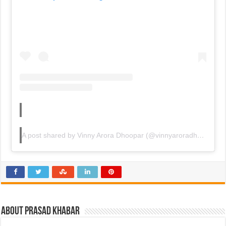
A post shared by Vinny Arora Dhoopar (@vinnyaroradhoopar)
About Prasad Khabar