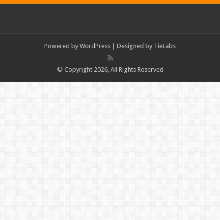
Powered by
WordPress
| Designed by
TieLabs
© Copyright 2026, All Rights Reserved