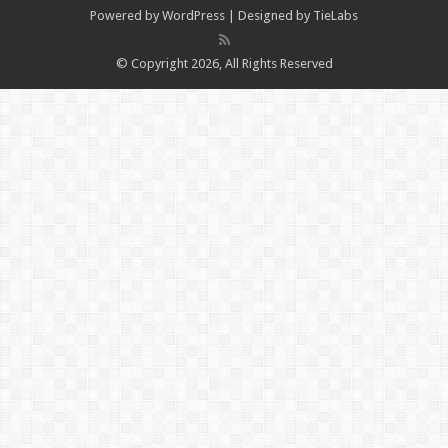
Powered by
WordPress
| Designed by
TieLabs
© Copyright 2026, All Rights Reserved