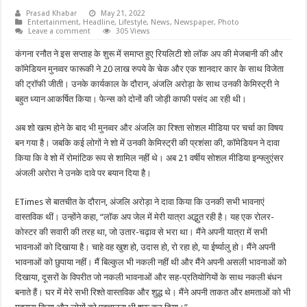
Prasad Khabar
May 21, 2022
Entertainment
,
Headline
,
Lifestyle
,
News
,
Newspaper
,
Photo
Leave a comment
305 Views
कंगना रनौत ने इस सप्ताह के शुरू में समाप्त हुए रियलिटी शो लॉक अप की मेजबानी की और
कॉमेडियन मुनव्वर फारूकी ने 20 लाख रुपये के चेक और एक शानदार कार के साथ विजेता
की ट्रॉफी जीती। उनके कार्यकाल के दौरान, अंजलि अरोड़ा के साथ उनकी केमिस्ट्री ने
बहुत ध्यान आकर्षित किया। फेन्स को दोनों की जोड़ी काफी पसंद आ रही थी।
अब शो खत्म होने के बाद भी मुनव्वर और अंजलि का रिश्ता सोशल मीडिया पर चर्चा का विषय
बन गया है। जबकि कई लोगों ने शो में उनकी केमिस्ट्री की प्रशंसा की, कॉमेडियन ने दावा
किया कि वे शो में रोमांटिक रूप से शामिल नहीं थे। अब 21 वर्षीय सोशल मीडिया इन्फ्लुएंसर
अंजली अरोरा ने उनके दावे पर बयान दिया है।
ETimes से बातचीत के दौरान, अंजलि अरोड़ा ने दावा किया कि उनकी सभी भावनाएं
वास्तविक थीं। उन्होंने कहा, “लॉक अप जेल में मेरी यात्रा अद्भुत रही है। यह एक रोलर-
कोस्टर की सवारी की तरह था, जो उतार-चढ़ाव से भरा था। मैंने अपनी यात्रा में सभी
भावनाओं को दिखाया है। चाहे वह खुश हो, उदास हो, रो रहा हो, या ईर्ष्यालु हो। मैंने अपनी
भावनाओं को छुपाया नहीं। मैं बिल्कुल भी नकली नहीं थी और मैंने अपनी असली भावनाओं को
दिखाया, दूसरों के विपरीत जो नकली भावनाओं और सह-प्रतियोगियों के साथ नकली बंधन
बनाते हैं। घर में मेरे सभी रिश्ते वास्तविक और शुद्ध थे। मैंने अपनी ताकत और क्षमताओं को भी