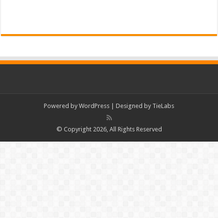
Powered by
WordPress
| Designed by
TieLabs
© Copyright 2026, All Rights Reserved