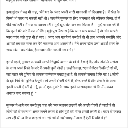
महसूस किया और लोगों को पहचानना भी शुरू कर दिया।”
इन्फ्लुएंसर ने यह भी कहा, “मैंने घर के अंदर अपनी सारी भावनाओं को दिखाया है। मैं खेल के
किसी भी स्तर पर नकली नहीं थी। जब मैंने मुनव्वर के लिए भावनाओं को स्वीकार किया, तो मैं
पीछे नहीं हटी। मैं उस पर कायम रही। मुझे झूठ बोल कर क्या मिलता है… मुझे परवाह नहीं है
कि दूसरे मेरे बारे में क्या सोचेंगे। मुझे पूरा विश्वास है कि अगर आप असली हैं तो लोग आपसे
प्यार करेंगे चाहे कुछ भी हो जाए। अगर आप गलतियां करते हैं तो भी लोग आपको समझेंगे और
आपको तब तक माफ कर देंगे जब तक आप असली हैं। मैंने अपना खेल उसी आदर्श वाक्य के
साथ खेला: वास्तविक, ईमानदार और नकली मत बनो।”
इससे पहले, मुनव्वर फारूकी आरजे सिद्धार्थ कन्नन के शो में दिखाई दिए और अंजलि अरोड़ा
के साथ अपने रिश्ते के बारे में अपनी चुप्पी तोड़ी। उन्होंने कहा, “एक कैप्टिव रियलिटी शो मी,
जहां बाहर की दुनिया से आपका कनेक्शन काटा हुआ है, तो आपको लगता है कि यह 12 लोगों
के इर्द-गिर्द मेरी दुनिया है पूरी। तो उसमें दोस्ती होती है, बॉन्ड बनते हैं और अंजलि के साथ
इतनी अच्छी दोस्ती हो गई, हम दो एक दूसरे के साथ इतने आरामदायक थे कि मैं उसका
अनादर कर सकता हूं।”
मुनव्वर ने आगे बात करते हुए कहा की “जब लड़का लड़की की अच्छी दोस्ती हो जाती है तो
लोगों को वो बंधन भी अच्छा लगने लगता है और मुझे वही चीज़ अच्छी लगती है। बहार वो ज्यादा
लग रही थी या किस तरह से लग रही थी वो नहीं समझ में आता है ऐसी स्थिति में।”