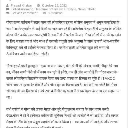
The Best Affordable Health Insurance Plans of 2024 in the USA
Prasad Khabar
October 26, 2022
Entertainment
,
Headline
,
Interview
,
Lifestyle
,
News
,
Photo
Mandatory Insurance Requirements in the USA
Leave a comment
578 Views
Top Companies with the Best Health Insurance for Employees in the USA
गौरव खन्ना वर्तमान में स्टार प्लस की लोकप्रिय ड्रामा सीरीज़ अनुपमा में अनुज कपाड़िया के
रूप में अपने प्रदर्शन से कई दिलों पर राज कर रहे हैं।अभिनेता ने हाल ही में अनुपमा के कॉलेज
How to Buy a Good Health Insurance Plan in the USA
दोस्त और उनके एकतरफा प्रेमी के रूप में शो में प्रवेश किया। गौरव को शो में उनके प्रदर्शन
के लिए सराहा गया है और साथ ही रूपाली गांगुली उर्फ अनुपमा के साथ उनकी ऑन-स्क्रीन
केमिस्ट्री को भी दर्शकों ने पसंद किया है। प्रतिभाशाली अभिनेता बहुत लंबे समय से
टेलीविजन उद्योग का हिस्सा रहे हैं।
गौरव इससे पहले कुमकुम – एक प्यारा सा बंधन, मेरी डोली तेरे अंगना, भाभी, सिंदूर तेरे नाम
का, जीवन साथी जैसे शो में काम कर चुके हैं।वैसे, कम ही लोग जानते हैं कि गौरव भारत के
सबसे लोकप्रिय सिटकॉम तारक मेहता का उल्टा चश्मा का हिस्सा रह चुके हैं।TMKOC
सोनी सब पर प्रसारित होता है और गौरव इसका हिस्सा रहा है।हम सभी जानते हैं कि गौरव
सी.आई.डी. का हिस्सा थे। वर्ष 2014 में और श्रृंखला में तारक मेहता के साथ एक महासंगम
था।
तभी दर्शकों ने गौरव को तारक मेहता और पूरे गोकुलधाम समाज के साथ काम करते
देखा.गौरव ने शो में इंस्पेक्टर कविन की भूमिका निभाई थी।दर्शकों ने सी.आई.डी. और तारक
मेहता की टीम के इस अद्भुत सहयोग को पसंद किया।। क्या आपको सी.आई.डी और तारक