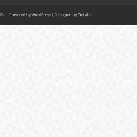
Powered by
WordPress
| Designed by
TieLabs