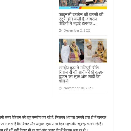
फाइनली दयाबेन की वापसी की
एंट्री होने वाली है, वायरल
वीडियो ने बढ़ाई हलचल…
December 2, 2023
रणदीप हुडा ने मणिपुरी रीति-
रिवाज से की शादी- देखें दूल्हा-
दुल्हन का लुक और शादी का
वीडियो
November 30, 2023
पनी समर वेकेशन को खूब एन्जॉय कर रहे हैं, जिसका अंदाजा उनकी हाल ही में वायरल
देखा जा सकता है कि विराट और अनुष्का एक साथ बेहद खुश और खूबसूरत लग रहे हैं।
ही थीं, वहीं विराट भी ब्लू शर्ट और व्हाइट पैंट में हैंडसम लग रहे थे।