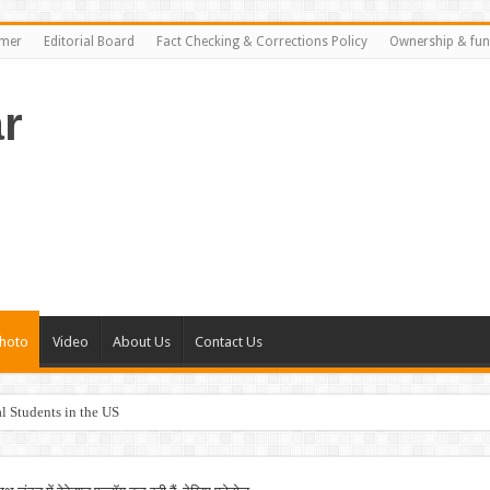
imer
Editorial Board
Fact Checking & Corrections Policy
Ownership & fun
r
hoto
Video
About Us
Contact Us
al Students in the US
rance Plans in the US