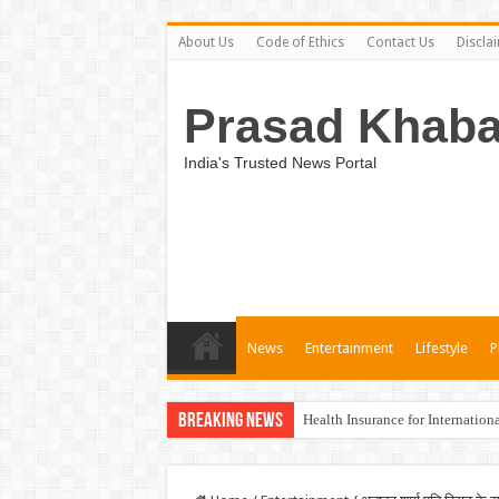
About Us
Code of Ethics
Contact Us
Discla
Prasad Khaba
India's Trusted News Portal
News
Entertainment
Lifestyle
P
Breaking News
Health Insurance for Internation
Unveiling the Best Medical Insu