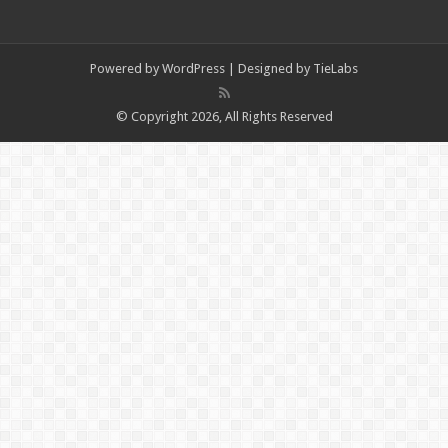
Powered by
WordPress
| Designed by
TieLabs
© Copyright 2026, All Rights Reserved