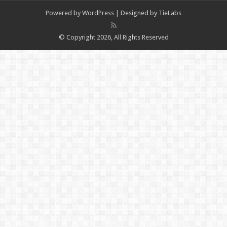
Powered by
WordPress
| Designed by
TieLabs
© Copyright 2026, All Rights Reserved