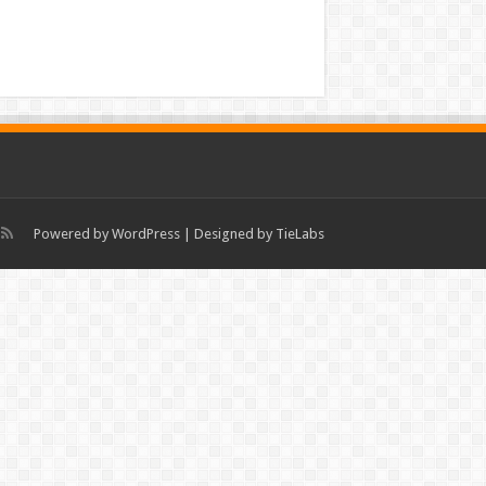
Powered by
WordPress
| Designed by
TieLabs