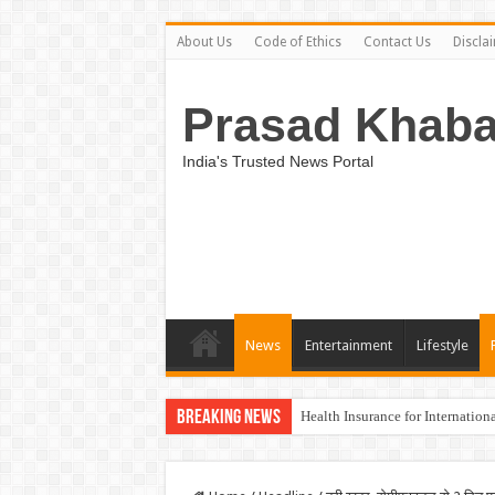
About Us
Code of Ethics
Contact Us
Discla
Prasad Khaba
India's Trusted News Portal
News
Entertainment
Lifestyle
Breaking News
Health Insurance for Internation