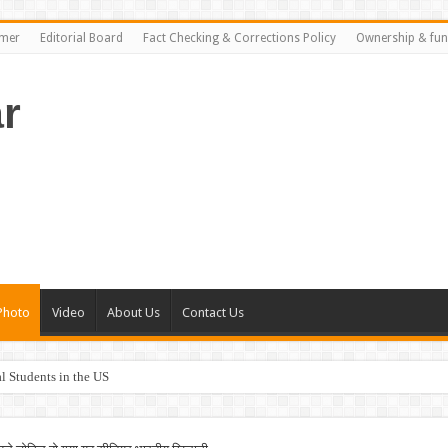
imer
Editorial Board
Fact Checking & Corrections Policy
Ownership & fun
r
Photo
Video
About Us
Contact Us
al Students in the US