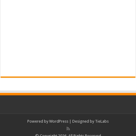
Powered by
WordPress
| Designed by
TieLabs
© Copyright 2026, All Rights Reserved