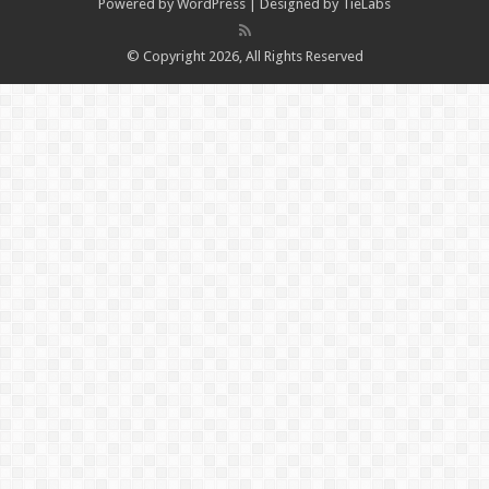
Powered by
WordPress
| Designed by
TieLabs
© Copyright 2026, All Rights Reserved