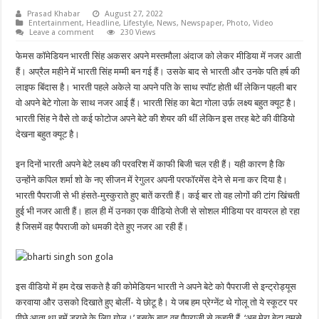
Prasad Khabar
August 27, 2022
Entertainment
,
Headline
,
Lifestyle
,
News
,
Newspaper
,
Photo
,
Video
Leave a comment
230 Views
फेमस कॉमेडियन भारती सिंह अकसर अपने मस्तमौला अंदाज को लेकर मीडिया में नजर आती
हैं। अप्रैल महीने में भारती सिंह मम्मी बन गई हैं। उसके बाद से भारती और उनके पति हर्ष की
लाइफ बिंदास है। भारती पहले अकेले या अपने पति के साथ स्पॉट होती थीं लेकिन पहली बार
वो अपने बेटे गोला के साथ नजर आई हैं। भारती सिंह का बेटा गोला उर्फ़ लक्ष्य बहुत क्यूट है।
भारती सिंह ने वैसे तो कई फोटोज अपने बेटे की शेयर की थीं लेकिन इस तरह बेटे की वीडियो
देखना बहुत क्यूट है।
इन दिनों भारती अपने बेटे लक्ष्य की परवरिश में काफी बिजी चल रही हैं। यही कारण है कि
उन्होंने कपिल शर्मा शो के नए सीजन में रेगुलर अपनी परफॉरमेंस देने से मना कर दिया है।
भारती पैपराजी से भी हंसते-मुस्कुराते हुए बातें करती हैं। कई बार तो वह लोगों की टांग खिंचती
हुई भी नजर आती हैं। हाल ही में उनका एक वीडियो तेजी से सोशल मीडिया पर वायरल हो रहा
है जिसमें वह पैपराजी को धमकी देते हुए नजर आ रही हैं।
इस वीडियो में हम देख सकते है की कोमेडियन भारती ने अपने बेटे को पैपराजी से इन्ट्रोड्यूस
करवाया और उसको दिखाते हुए बोलीं- ये छोटू है। ये जब हम प्रेग्नेंट थे गोलू तो ये स्कूटर पर
पीछे आता था हमें डराने के लिए गोलू।’ इसके बाद वह पैपराजी से कहती हैं, ‘अब मेरा बेटा तुमसे