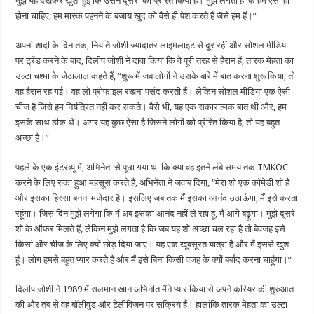
मुझे यह देखकर खुशी हुई कि उसने दूसरों को प्रेरित किया है। मुझे लगता है कि हमें ऐसा ही
होना चाहिए; हम मास्क पहनने के बजाय खुद को वैसे ही पेश करते हैं जैसे हम हैं।”
अपनी शादी के दिन तक, नियति जोशी ज्यादातर लाइमलाइट से दूर रहीं और सोशल मीडिया
पर ट्रेंड करने के बाद, दिलीप जोशी ने दावा किया कि वे पूरी तरह से हैरान हैं, तारक मेहता का
उल्टा चश्मा के जेठालाल कहते हैं, “शुरू में जब लोगों ने उसके बारे में बात करना शुरू किया, तो
वह हैरान रह गई। वह लो प्रोफाइल रखना पसंद करती हैं। लेकिन सोशल मीडिया एक ऐसी
चीज है जिसे हम नियंत्रित नहीं कर सकते। वैसे भी, यह एक सकारात्मक बात थी और, हम
इसके साथ ठीक थे। अगर यह कुछ ऐसा है जिसने लोगों को प्रेरित किया है, तो यह बहुत
अच्छा है।”
पहले के एक इंटरव्यू में, अभिनेता से पूछा गया था कि क्या वह इतने लंबे समय तक TMKOC
करने के लिए रुका हुआ महसूस करते हैं, अभिनेता ने जवाब दिया, “मेरा शो एक कॉमेडी शो है
और इसका हिस्सा बनना मजेदार है। इसलिए जब तक मैं इसका आनंद उठाऊंगा, मैं इसे करता
रहूंगा। जिस दिन मुझे लगेगा कि मैं अब इसका आनंद नहीं ले रहा हूं, मैं आगे बढ़ूंगा। मुझे दूसरे
शो के ऑफर मिलते हैं, लेकिन मुझे लगता है कि जब यह शो अच्छा चल रहा है तो बेवजह इसे
किसी और चीज के लिए क्यों छोड़ दिया जाए। यह एक खूबसूरत यात्रा है और मैं इससे खुश
हूं। लोग हमसे बहुत प्यार करते हैं और मैं इसे बिना किसी वजह के क्यों बर्बाद करना चाहूंगा।”
दिलीप जोशी ने 1989 में सलमान खान अभिनीत मैंने प्यार किया से अपने करियर की शुरुआत
की और तब से वह बॉलीवुड और टेलीविजन पर सक्रिय हैं। हालांकि तारक मेहता का उल्टा