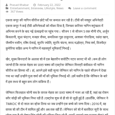
Prasad Khabar
February 22, 2022
Entertainment
,
Interview
,
Lifestyle
,
News
Leave a comment
367 Views
एकता कपूर की नागिन सीरीज छोटे पर्दे पर कमाल कर रही है।टीवी की मशहूर अभिनेत्री
एकता कपूर ने कई टीवी अभिनेताओं को मौका दिया है, जिनका करियर नागिन श्रृंखला में
अभिनय करने के बाद नई ऊंचाइयों पर पहुंच गया। सीजन 1 से सीजन 5 तक मौनी रॉय, अर्जुन
बिजलानी, सुधा चंद्रन, मजहर सैयद, कमलिका गुहा ठाकुरता, आशका गोराडिया, रक्षंदा खान,
जैस्मीन भसीन, रश्मि देसाई, सुरभि ज्योति, सुरभि चंदना, शरद मल्होत्रा, निया शर्म, विजयेंद्र
कुमेरिया सहित अन्य ने नागिन में महत्वपूर्ण भूमिकाएँ निभाईं।
खैर, मुख्य किरदारों के अलावा शो में एक बेहतरीन सपोर्टिंग स्टार कास्ट भी थी।कम ही लोग
जानते हैं कि तारक मेहता का उल्टा चश्मा की एक्ट्रेस जेनिफर मिस्त्री बंसीवाल भी नागिन
सीरीज का हिस्सा थीं। हां, आपने इसे सही सुना! जेनिफर को नागिन के पहले सीज़न में देखा
गया था जहाँ उन्होंने पूजा शर्मा की माँ की भूमिका निभाई थी।हमें यकीन है कि जेनिफर के बारे
में इस तथ्य से बहुत कम लोग वाकिफ हैं।
जेनिफर फिलहाल सोनी सब के तारक मेहता का उल्टा चश्मा में नजर आ रही हैं, जहां वह रोशन
कौर सोढ़ी की भूमिका निभा रही हैं।एक्ट्रेस शुरू से ही शो से जुड़ी हुई हैं।हालाँकि, जेनिफर ने
TMKOC से दो साल का ब्रेक लिया था जब उन्होंने एक बच्चे को जन्म दिया।2016 में, वह
वापस शो की टीम में शामिल हुईं और अब तक वहीं हैं।जेनिफर को शो में बलविंदर सूरी के साथ