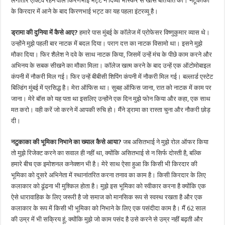
लगातार एक्टिव रहने वाले किरणभाई भट्ट ने दिव्या भास्कर से खास बातचीत की। नटूकाका
के किरदार में आने के बाद किरणभाई भट्ट का यह पहला इंटरव्यू है।
ड्रामा की दुनिया में कैसे आए?
हमारे पास मुंबई के कॉलेज में प्रोफेसर विष्णुकुमार व्यास थे।
उन्होंने मुझे पहली बार नाटक में बदल दिया। पराग दत्त का नाटक विसामो था। इसने मुझे
मौका दिया। फिर शैलेश ने दवे के साथ नाटक किया, जिसमें उन्हें मंच के पीछे काम करने और
अभिनय के सबक सीखने का मौका मिला। कॉलेज खत्म करने के बाद उन्हें एक ऑटोमोबाइल
कंपनी में नौकरी मिल गई। फिर उन्हें बीबीसी शिपिंग कंपनी में नौकरी मिल गई। बल्लार्ड एस्टेट
बिल्डिंग मुंबई में प्रसिद्ध है। मेरा ऑफिस था। सुबह ऑफिस जाना, रात को नाटक में काम पर
जाना। मेरे बॉस को यह पता था इसलिए उन्होंने एक दिन मुझे फोन किया और कहा, एक साथ
मत करो। वही करें जो करने में आपकी रुचि हो। मैंने ड्रामा का रास्ता चुना और नौकरी छोड़
दी।
नटुकाका की भूमिका निभाने का ख्याल कैसे आया?
जब असितभाई ने मुझे रोल ऑफर किया
तो मुझे रिजेक्ट करने का सवाल ही नहीं था, क्योंकि असितभाई से न सिर्फ दोस्ती है, बल्कि
हमारे बीच एक इमोशनल कनेक्शन भी है। मेरे साथ ऐसा हुआ कि किसी भी किरदार की
भूमिका को दूसरे अभिनेता में स्थानांतरित करना तनाव का काम है। किसी किरदार के लिए
कलाकार को ढूंढना भी मुश्किल होता है। मुझे इस भूमिका को स्वीकार करना है क्योंकि एक
ऐसे धारावाहिक के लिए जरूरी है जो समाज को मानसिक रूप से स्वस्थ रखता है और एक
कलाकार के रूप में किसी भी भूमिका को निभाने के लिए एक पसंदीदा काम है। मैं 62 साल
की उम्र में भी सक्रिय हूं, क्योंकि मुझे जो काम पसंद है उसे करने से उम्र नहीं बढ़ती और