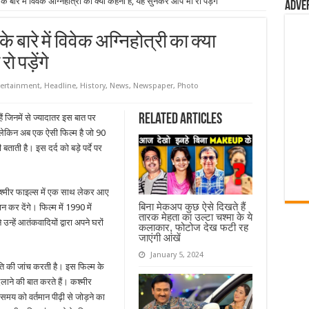
बारे में विवेक अग्निहोत्री का क्या कहना है, यह सुनकर आप भी रो पड़ेंगे
Adve
बारे में विवेक अग्निहोत्री का क्या
 पड़ेंगे
ertainment
,
Headline
,
History
,
News
,
Newspaper
,
Photo
Related Articles
 जिनमें से ज्यादातर इस बात पर
ं। लेकिन अब एक ऐसी फिल्म है जो 90
बताती है। इस दर्द को बड़े पर्दे पर
कश्मीर फाइल्स में एक साथ लेकर आए
बिना मेकअप कुछ ऐसे दिखते हैं
न कर देंगे। फिल्म में 1990 में
तारक मेहता का उल्टा चश्मा के ये
उन्हें आतंकवादियों द्वारा अपने घरों
कलाकार, फोटोज देख फटी रह
जाएंगी आंखें
January 5, 2024
ति की जांच करती है। इस फिल्म के
िलाने की बात करते हैं। कश्मीर
य को वर्तमान पीढ़ी से जोड़ने का