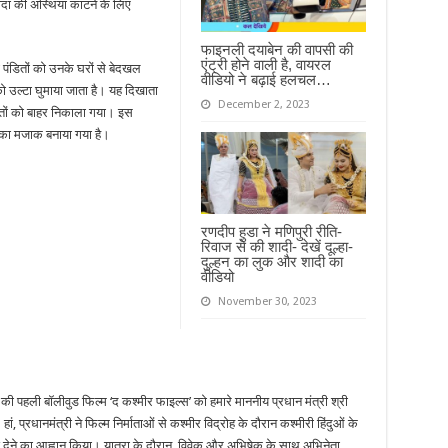
ादा की अस्थियां काटने के लिए
फाइनली दयाबेन की वापसी की
एंट्री होने वाली है, वायरल
ी पंडितों को उनके घरों से बेदखल
वीडियो ने बढ़ाई हलचल…
को उल्टा घुमाया जाता है। यह दिखाता
December 2, 2023
डितों को बाहर निकाला गया। इस
का मजाक बनाया गया है।
रणदीप हुडा ने मणिपुरी रीति-
रिवाज से की शादी- देखें दूल्हा-
दुल्हन का लुक और शादी का
वीडियो
November 30, 2023
ल की पहली बॉलीवुड फिल्म ‘द कश्मीर फाइल्स’ को हमारे माननीय प्रधान मंत्री श्री
ं, प्रधानमंत्री ने फिल्म निर्माताओं से कश्मीर विद्रोह के दौरान कश्मीरी हिंदुओं के
ाई देने का आह्वान किया। यात्रा के दौरान, विवेक और अभिषेक के साथ अभिनेता