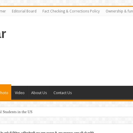
imer
Editorial Board
Fact Checking & Corrections Policy
Ownership & fun
r
Photo
Video
About Us
Contact Us
al Students in the US