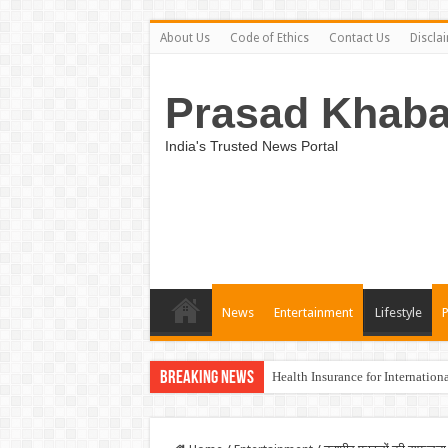
About Us
Code of Ethics
Contact Us
Discla
Prasad Khaba
India's Trusted News Portal
News
Entertainment
Lifestyle
Breaking News
Health Insurance for Internation