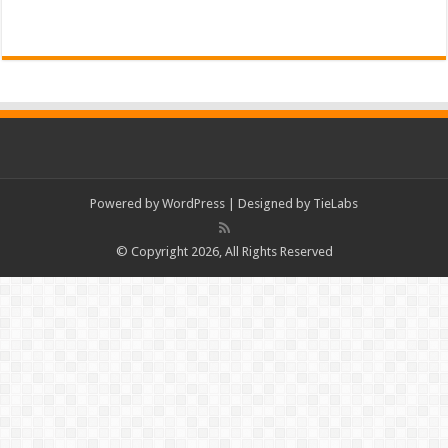
Powered by
WordPress
| Designed by
TieLabs
© Copyright 2026, All Rights Reserved