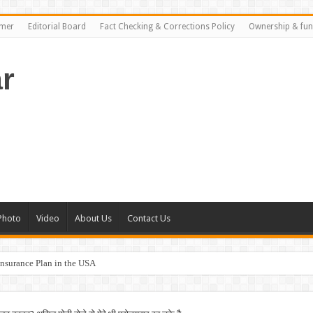
imer
Editorial Board
Fact Checking & Corrections Policy
Ownership & fun
r
Photo
Video
About Us
Contact Us
nsurance Plan in the USA