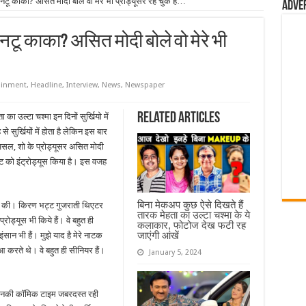
टू काका? असित मोदी बोले वो मेरे भी प्रोड्यूसर रह चुके है…
Adve
टू काका? असित मोदी बोले वो मेरे भी
ainment
,
Headline
,
Interview
,
News
,
Newspaper
Related Articles
ा उल्टा चश्मा इन दिनों सुर्खियो में
सुर्खियों में होता है लेकिन इस बार
दरअसल, शो के प्रोड्यूसर असित मोदी
्ट को इंट्रोड्यूस किया है। इस वजह
बिना मेकअप कुछ ऐसे दिखते हैं
ात की। किरण भट्ट गुजराती थिएटर
तारक मेहता का उल्टा चश्मा के ये
ोड्यूस भी किये हैं। वे बहुत ही
कलाकार, फोटोज देख फटी रह
जाएंगी आंखें
ान भी हैं। मुझे याद है मेरे नाटक
हुआ करते थे। वे बहुत ही सीनियर हैं।
January 5, 2024
। उनकी कॉमिक टाइम जबरदस्त रही