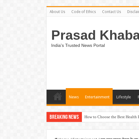
About Us
Code of Ethics
Contact Us
Discla
Prasad Khaba
India's Trusted News Portal
News
Entertainment
Lifestyle
Breaking News
How to Choose the Best Health I