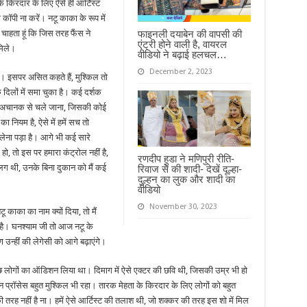
 के किरदार के लिए ऐसे ही आर्टिस्ट
ॉपी ना करें। नटू काका के रूप में
फाइनली दयाबेन की वापसी की
चाहता हूं कि जिस तरह फैंस ने
एंट्री होने वाली है, वायरल
मिले।
वीडियो ने बढ़ाई हलचल…
December 2, 2023
 इसपर असित कहते हैं, मुश्किल तो
दिलों में समा चुका है। कई दर्शक
ूं अचानक से चले जाना, जिसकी कोई
ा नियम है, ऐसे में हमें सच तो
ेना पड़ा है। आगे भी कई सारे
, तो इस पर हमारा कंट्रोल नहीं है,
रणदीप हुडा ने मणिपुरी रीति-
 अलग थी, उनके बिना दुकान को मैं कई
रिवाज से की शादी- देखें दूल्हा-
दुल्हन का लुक और शादी का
वीडियो
November 30, 2023
 काका का नाम क्यों दिया, तो मैं
आ है। घनश्याम जी तो आज नटू के
 उन्हीं की लेगेसी को आगे बढ़ाएंगे।
 लोगों का ऑडिशन लिया था। दिमाग में ऐसे एक्टर की छवि थी, जिसकी उम्र भी हो
्रॉसेस बहुत मुश्किल भी रहा। तारक मेहता के किरदार के लिए लोगों को बहुत
तरह नहीं है ना। हमें ऐसे आर्टिस्ट की तलाश थी, जो शक्कर की तरह इस शो में मिल