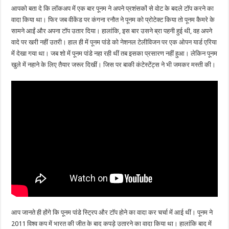
आपको बता दे कि लॉकअप में एक बार पूनम ने अपने प्रशंसकों से वोट के बदले टॉप करने का
वादा किया था। फिर जब वीकेंड पर कंगना रनौत ने पूनम को प्रोटेक्ट किया तो पूनम कैमरे के
सामने आईं और अपना टॉप उतार दिया। हालांकि, इस बार उसने ब्रा पहनी हुई थी, वह अपने
वादे पर खरी नहीं उतरी। हाल ही में पूनम पांडे को नेशनल टेलीविजन पर एक ओपन यार्ड एरिया
में देखा गया था। जब शो में पूनम पांडे नहा रही थीं तब इसका प्रसारण नहीं हुआ। लेकिन पूनम
खुले में नहाने के लिए तैयार जरूर दिखीं। जिस पर बाकी कंटेस्टेंट्स ने भी जमकर मस्ती की।
आप जानते ही होंगे कि पूनम पांडे स्ट्रिप और टॉप होने का वादा कर चर्चा में आई थीं। पूनम ने
2011 विश्व कप में भारत की जीत के बाद कपड़े उतारने का वादा किया था। हालांकि बाद में