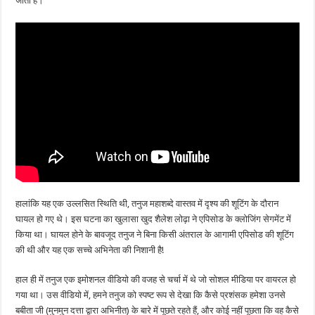
जाता है।
हालांकि यह एक उल्लसित स्थिति थी, तनुज महाशब्दे वास्तव में दृश्य की शूटिंग के दौरान
घायल हो गए थे। इस घटना का खुलासा खुद शैलेश लोढ़ा ने एपिसोड के क्लोजिंग सेगमेंट में
किया था। घायल होने के बावजूद तनुज ने बिना किसी अंतराल के आगामी एपिसोड की शूटिंग
की थी और यह एक सच्चे अभिनेता की निशानी है!
हाल ही में तनुज एक इमोशनल वीडियो की वजह से चर्चा में थे जो सोशल मीडिया पर वायरल हो
गया था। उस वीडियो में, हमने तनुज को स्पष्ट रूप से देखा कि कैसे प्रशंसक हमेशा उनसे
बबीता जी (मुनमुन दत्ता द्वारा अभिनीत) के बारे में पूछते रहते हैं, और कोई नहीं पूछता कि वह कैसे