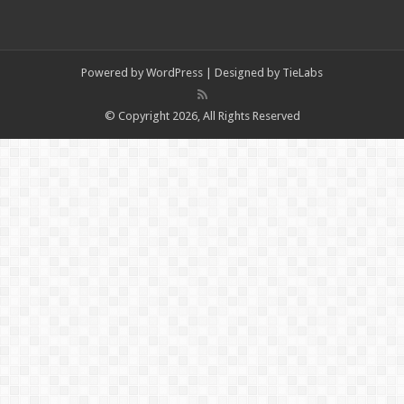
Powered by
WordPress
| Designed by
TieLabs
© Copyright 2026, All Rights Reserved