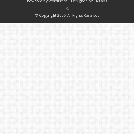
Powered by
WordPress
| Designed by
TieLabs
© Copyright 2026, All Rights Reserved