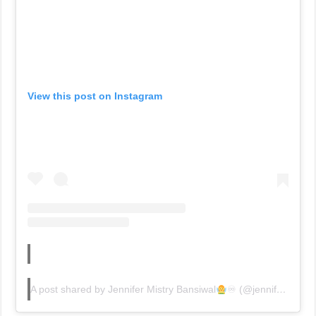
View this post on Instagram
A post shared by Jennifer Mistry Bansiwal
♾ (@jennifer_mistry_bansiwal)