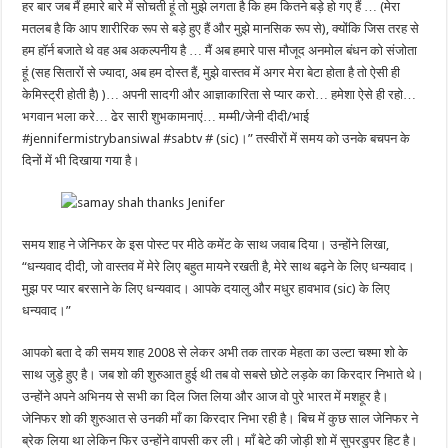
हर बार जब मैं हमारे बारे में सोचती हूं तो मुझे लगता है कि हम कितने बड़े हो गए हैं … (मेरा
मतलब है कि आप शारीरिक रूप से बड़े हुए हैं और मुझे मानसिक रूप से), क्योंकि जिस तरह से
हम हॉर्न बजाते थे वह अब अकल्पनीय है … मैं अब हमारे पास मौजूद अनमोल बंधन को संजोता
हूं (सह सितारों से ज्यादा, अब हम दोस्त हैं, मुझे वास्तव में अगर मेरा बेटा होता है तो ऐसी ही
केमिस्ट्री होती है) )… अपनी सादगी और आज्ञाकारिता से प्यार करो… हमेशा ऐसे ही रहो…
भगवान भला करे… ढेर सारी शुभकामनाएं… मम्मी/जेनी दीदी/भाई
#jennifermistrybansiwal #sabtv # (sic)।” तस्वीरों में समय को उनके बचपन के
दिनों में भी दिखाया गया है।
समय शाह ने जेनिफर के इस पोस्ट पर मीठे कमेंट के साथ जवाब दिया। उन्होंने लिखा,
“धन्यवाद दीदी, जो वास्तव में मेरे लिए बहुत मायने रखती है, मेरे साथ बढ़ने के लिए धन्यवाद।
मुझ पर प्यार बरसाने के लिए धन्यवाद। आपके दयालु और मधुर हावभाव (sic) के लिए
धन्यवाद।”
आपको बता दे की समय शाह 2008 से लेकर अभी तक तारक मेहता का उल्टा चश्मा शो के
साथ जुड़े हुए है। जब शो की शुरुआत हुई थी तब वो सबसे छोटे लड़के का किरदार निभाते थे।
उन्होंने अपने अभिनय से सभी का दिल जित लिया और आज वो पुरे भारत में मशहूर है।
जेनिफर शो की शुरुआत से उनकी माँ का किरदार निभा रही है। बिच में कुछ साल जेनिफर ने
ब्रेक लिया था लेकिन फिर उन्होंने वापसी कर ली। माँ बेटे की जोड़ी शो में सुपरडुपर हिट है।