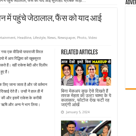
प्शन में पहुंचे जेठालाल, फैंस को याद आई सुपरहिट थ्रोबैक जोड़ी…
Adve
शन में पहुंचे जेठालाल, फैंस को याद आई
rtainment
,
Headline
,
Lifestyle
,
News
,
Newspaper
,
Photo
,
Video
Related Articles
िया गया एक वीडियो पापाराजी विरल
यो में आप रिद्धिमा को खूबसूरत
कते हैं। वहीं राकेश बेदी और दिलीप
ुए हैं।
ों के लिए जाना जाता है और जो वर्तमान
बिना मेकअप कुछ ऐसे दिखते हैं
िखाई देते हैं। उन्हों ने हाल ही में
तारक मेहता का उल्टा चश्मा के ये
ानी की और इसमें राकेश के करीबी
कलाकार, फोटोज देख फटी रह
जाएंगी आंखें
केश ऋषि और अन्य ने भाग लिया।
January 5, 2024