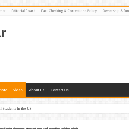
imer
Editorial Board
Fact Checking & Corrections Policy
Ownership & fun
r
hoto
Video
About Us
Contact Us
al Students in the US
rance Plans in the US