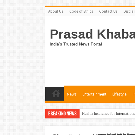
About Us
Code of Ethics
Contact Us
Discla
Prasad Khaba
India's Trusted News Portal
News
Entertainment
Lifestyle
P
Breaking News
Health Insurance for Internation
Unveiling the Best Medical Insu