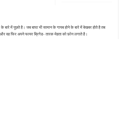
बारे में पूछते है। जब बाघा भी सामान के गायब होने के बारे में बेखबर होते है तब
है और वह फिर अपने फायर ब्रिगेड- तारक मेहता को फ़ोन लगाते है।
े की खबर देते है और उन्हें तुरंत आने की गुजारिश करते है| तारक भी यह खबर सुनकर
ंचने का प्रयास कर रहे है। पर दूसरी ओर तारक मेहता के सर पर नौकरी गवाने का
 है।
एंगे? कैसे करेंगे अन्य गोकुलधामवासी जेठालाल की मदद? जानने के लिए देखते
ड प्रस्तुत तारक मेहता का उल्टा चष्मा सोमवार से शुक्रवार रात ८:३० बजे सिर्फ सब
 चश्मा (TMKOC) के अगले एपिसोड में ही मिलेंगे।
Stumbleupon
LinkedIn
Pinterest