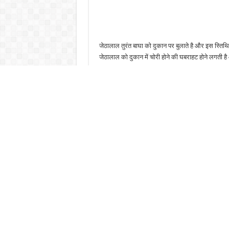
जेठालाल तुरंत बाघा को दुकान पर बुलाते है और इस स्तिथि के 
जेठालाल को दुकान में चोरी होने की घबराहट होने लगती 
जेठालाल तारक मेहता को गड़ा इलेक्ट्रॉनिक्स में चोरी होन
हैरान हो गए है और अपने मित्र के पास जल्द से जल्द पहु
खतरा मंडरा रहा है और उनके बॉस भी उनसे काफी गुस्से में
क्या जेठालाल तारक मेहता के साथ मिलकर चोर को पकड़ पा
रहिये देखते रहिये नीला फिल्म प्रोडक्शंस प्राइवेट लिमिटे
टीवी पर। इन सारे सवालों के जवाब तारक मेहता का उल्टा
Facebook
Twitter
Share
About Prasad Khabar