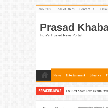
About Us
Code of Ethics
Contact Us
Discla
Prasad Khaba
India's Trusted News Portal
News
Entertainment
Lifestyle
P
Breaking News
The Best Short-Term Health Insu