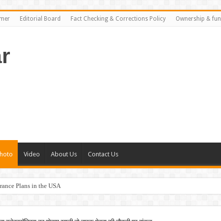
imer
Editorial Board
Fact Checking & Corrections Policy
Ownership & fun
r
hoto
Video
About Us
Contact Us
rance Plans in the USA