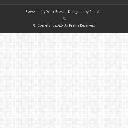
Powered by
WordPress
| Designed by
TieLabs
© Copyright 2026, All Rights Reserved