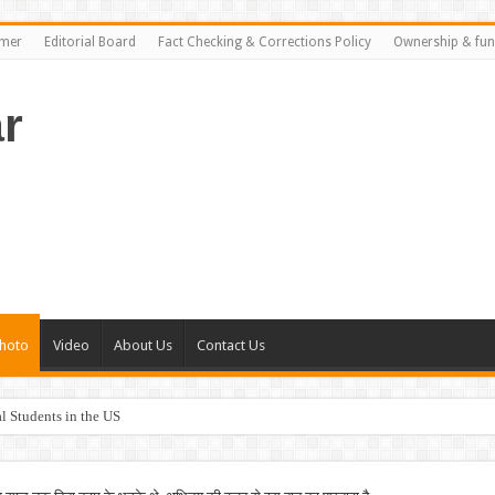
imer
Editorial Board
Fact Checking & Corrections Policy
Ownership & fun
r
hoto
Video
About Us
Contact Us
rance Plans in the US