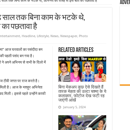
ढ़ साल तक बिना काम के भटके थे, अभिनय की वजह से इस बात का पछतावा है
Adve
़ साल तक बिना काम के भटके थे,
का पछतावा है
ntertainment
,
Headline
,
Lifestyle
,
News
,
Newspaper
,
Photo
Related Articles
्मा” आज घरवालों का पसंदीदा बन
 की पहली पसंद बन गया है।
ने अपने अभिनय से सभी के दिलो में
आज टीवी जगत पर राज करते है।
बिना मेकअप कुछ ऐसे दिखते हैं
 मिली है। आज के मशहूर अभिनेता
तारक मेहता का उल्टा चश्मा के ये
ाद मिली। इससे पहले उन्होंने काफी
कलाकार, फोटोज देख फटी रह
जाएंगी आंखें
January 5, 2024