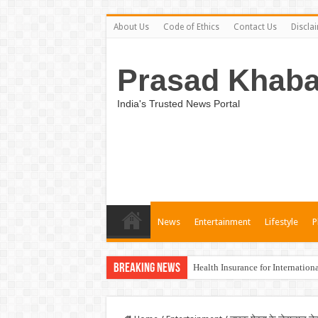
About Us
Code of Ethics
Contact Us
Discla
Prasad Khaba
India's Trusted News Portal
News
Entertainment
Lifestyle
P
Breaking News
Unveiling the Best Medical Insu