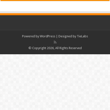
Powered by
WordPress
| Designed by
TieLabs
© Copyright 2026, All Rights Reserved