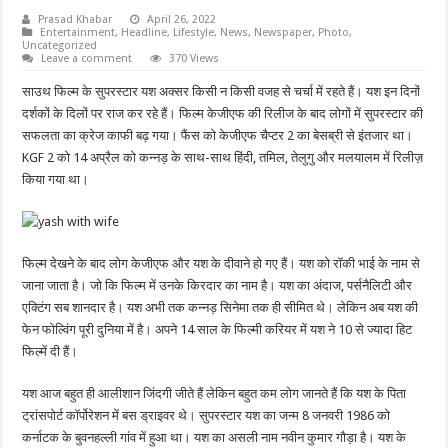
Prasad Khabar
April 26, 2022
Entertainment
,
Headline
,
Lifestyle
,
News
,
Newspaper
,
Photo
,
Uncategorized
Leave a comment
370 Views
साउथ फिल्म के सुपरस्टार यश अक्सर किसी न किसी वजह से चर्चा में रहते हैं। यश इन दिनों
दर्शकों के दिलों पर राज कर रहे हैं। फिल्म केजीएफ की रिलीज के बाद लोगों में सुपरस्टार की
सफलता का क्रेज काफी बढ़ गया। फैंस को केजीएफ चैप्टर 2 का बेसब्री से इंतजार था।
KGF 2 को 14 अप्रैल को कन्नड़ के साथ-साथ हिंदी, तमिल, तेलुगु और मलयालम में रिलीज़
किया गया था।
फिल्म देखने के बाद लोग केजीएफ और यश के दीवाने हो गए हैं। यश को रॉकी भाई के नाम से
जाना जाता है। जो कि फिल्म में उनके किरदार का नाम है। यश का अंदाज, पर्सनैलिटी और
एक्टिंग सब शानदार है। यश अभी तक कन्नड़ सिनेमा तक ही सीमित थे। लेकिन अब यश की
फेन फोल्विंग पूरी दुनिया में है। अपने 14 साल के फिल्मी करियर में यश ने 10 से ज्यादा हिट
फिल्में दी हैं।
यश आज बहुत ही आलीशान जिंदगी जीते हैं लेकिन बहुत कम लोग जानते हैं कि यश के पिता
ट्रांसपोर्ट कॉर्पोरेशन में बस ड्राइवर थे। सुपरस्टार यश का जन्म 8 जनवरी 1986 को
कर्नाटक के बुवनहल्ली गांव में हुआ था। यश का असली नाम नवीन कुमार गौड़ा है। यश के