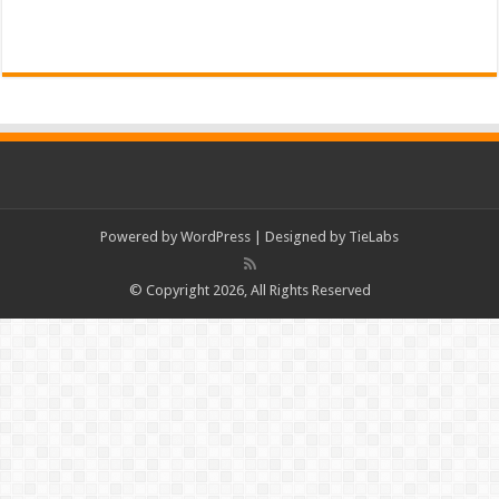
Powered by
WordPress
| Designed by
TieLabs
© Copyright 2026, All Rights Reserved