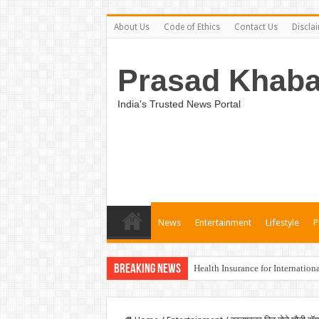
About Us
Code of Ethics
Contact Us
Discla
Prasad Khaba
India's Trusted News Portal
News
Entertainment
Lifestyle
P
Breaking News
Health Insurance for Internation
Unveiling the Best Medical Insu