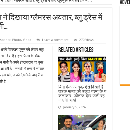
रॉय ने दिखाया ग्लैमरस अवतार, ब्लू ड्रेस में बेहद खूबसूरत लग रही है मौनी…
Adve
य ने दिखाया ग्लैमरस अवतार, ब्लू ड्रेस में
नी…
spaper
,
Photo
,
Video
Leave a comment
270 Views
Related Articles
 में अपने किरदार जूनून को लेकर खूब
चा दिया है। इस फिल्म के बॉक्स
मौनी ने अपने इंस्टाग्राम पर कुछ
 आ रही हैं। उनकी ये तस्वीरें सोशल
 के इस अंदाज को देखने के बाद फैंस
े है।
बिना मेकअप कुछ ऐसे दिखते हैं
तारक मेहता का उल्टा चश्मा के ये
कलाकार, फोटोज देख फटी रह
जाएंगी आंखें
January 5, 2024