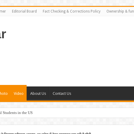
imer
Editorial Board
Fact Checking & Corrections Policy
Ownership & fun
r
hoto
Video
About Us
Contact Us
al Students in the US
rance Plans in the US