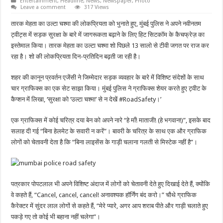
Entertainment
,
Headline
,
News
,
Newspaper
,
Photo
Leave a comment
317 Views
तारक मेहता का उल्टा चश्मा की लोकप्रियता को भुनाते हुए, मुंबई पुलिस ने अपने नवीनतम
ट्वीट्स में सड़क सुरक्षा के बारे में जागरूकता बढ़ाने के लिए हिट सिटकॉम के कैचफ्रेज़ का
इस्तेमाल किया। तारक मेहता का उल्टा चश्मा शो पिछले 13 सालो से टीवी जगत पर राज कर
रहा है। शो की लोकप्रियता दिन-प्रतिदिन बढ़ती जा रही है।
शहर की कानून प्रवर्तन एजेंसी ने जिम्मेदार सड़क व्यवहार के बारे में विशिष्ट संदेशों के साथ
चार ग्राफिक्स का एक सेट साझा किया। मुंबई पुलिस ने ग्राफिक्स शेयर करते हुए ट्वीट के
कैप्शन में लिखा, ‘सुरक्षा को ‘उल्टा चश्मा’ से न देखें #RoadSafety।’
एक ग्राफिक्स में कोई चरित्र दया बेन को अपने नारे “हे माँ! माताजी! (हे भगवान!)”, इसके बाद
सलाह दी गई “बिना हेलमेट के सवारी न करें”। बावरी के चरित्र के साथ एक और ग्राफिक
लोगों को चेतावनी देता है कि “बिना लाइसेंस के गाड़ी चलाना गलती से मिस्टेक नहीं है”।
पत्रकार पोपटलाल भी अपने विशिष्ट अंदाज में लोगों को चेतावनी देते हुए दिखाई देते हैं, क्योंकि
वे कहते हैं, “Cancel, cancel, cancel! अनावश्यक हॉर्निंग बंद करो।” चौथे ग्राफिक
कैरेक्टर में सुंदर लाल लोगों से कहते हैं, “मेरे प्यारे, अगर आप शराब पीते और गाड़ी चलाते हुए
पकड़े गए तो कोई भी बहाना नहीं चलेगा”।