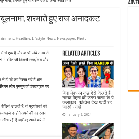
ड कबूलनामा, शरमाते हुए राज अनादकट किया फोटो शेयर
Adve
ड कबूलनामा, शरमाते हुए राज अनादकट
tainment
,
Headline
,
Lifestyle
,
News
,
Newspaper
,
Photo
Related Articles
में से एक हैं और काफी लंबे समय से,
 शो में बबिताजी जितनी स्टाइलिश और
त से ही शो का हिस्सा रही हैं और
लियन लोग मुनमुन को इंस्टाग्राम पर
बिना मेकअप कुछ ऐसे दिखते हैं
तारक मेहता का उल्टा चश्मा के ये
कलाकार, फोटोज देख फटी रह
डियो डालती हैं, तो प्रशंसकों को
जाएंगी आंखें
य पहले उन्होंने अपने कीचड़ स्नान
January 5, 2024
ींच रही है जहाँ वह अपने बारे में