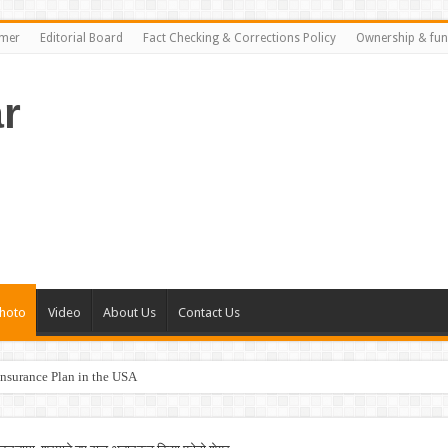
imer
Editorial Board
Fact Checking & Corrections Policy
Ownership & fun
r
hoto
Video
About Us
Contact Us
nsurance Plan in the USA