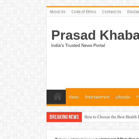
About Us
Code of Ethics
Contact Us
Discla
Prasad Khaba
India's Trusted News Portal
News
Entertainment
Lifestyle
P
Breaking News
How to Choose the Best Health I