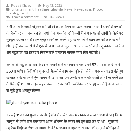
Prasad Khabar
May 13, 2022
Entertainment
,
Headline
,
Lifestyle
,
News
,
Newspaper
,
Photo
,
Uncategorized
Leave a comment
262 Views
टीवी जगत के सबसे पॉपुलर कॉमेडी शो तारक मेहता का उल्टा चश्मा पिछले 14 वर्षों से दर्शकों
के दिलों पर राज कर रहा है। दर्शकों के पसंदीदा सीरियलों में से एक यह शो लोगों के चेहरे पर
मुस्कुराहट ला रहा है। इन मुस्कुराहटों का सबसे बड़ा कारण शो में काम कर रहे कलाकार हैं
और इन्हीं कलाकारों में से एक थे जेठालाल की दुकान पर काम करने वाले नटू काका। लेकिन
अब नटुकाका का किरदार निभाने वाले घनश्याम नायक हमारे बिच नहीं रहे।
बता दें कि नटू काका का किरदार निभाने वाले घनश्याम नायक अपने 57 साल के करियर में
350 से अधिक हिंदी और गुजराती फिल्मों में काम कर चुके हैं। लेकिन एक समय इस मंझे हुए
कलाकार के जीवन में ऐसा समय भी आया था, जब उनके पास उनके बच्चों की फीस भरने तक
के पैसे नहीं थे। आज इस महान कलाकार के 78वें जन्मदिवस पर आइए जानते हैं उनके जीवन
से जुड़े कुछ अनसुने किस्से।
12 मई 1944 को गुजरात के उंधई गांव में जन्में घनश्याम नायक ने साल 1960 में आई फिल्म
‘मासूम’ से बतौर बाल कलाकार अपने अभिनय के सफर की शुरुआत कर दी थी। गुजराती
म्यूजिक निर्देशक रंगलाल नायक के बेटे घनश्याम ने महज सात साल की उम्र में बॉलीवुड में