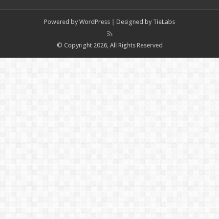
Powered by
WordPress
| Designed by
TieLabs
© Copyright 2026, All Rights Reserved