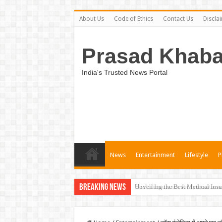
About Us
Code of Ethics
Contact Us
Discla
Prasad Khaba
India's Trusted News Portal
News
Entertainment
Lifestyle
P
Breaking News
Unveiling the Best Medical Insu