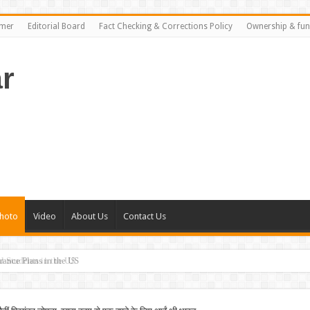
imer
Editorial Board
Fact Checking & Corrections Policy
Ownership & fun
r
hoto
Video
About Us
Contact Us
rance Plans in the US