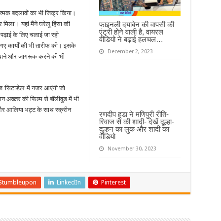
रात्मक बदलावों का भी जिक्र किया।
फाइनली दयाबेन की वापसी की
 मिला’। यहां मैंने घरेलू हिंसा की
एंट्री होने वाली है, वायरल
ी पढ़ाई के लिए चलाई जा रही
वीडियो ने बढ़ाई हलचल…
गए कार्यों की भी तारीफ की। इसके
December 2, 2023
ुंचाने और जागरूक करने की भी
ीज ‘सिटाडेल’ में नजर आएंगी जो
 अख्तर की फिल्म से बॉलीवुड में भी
फ और आलिया भट्ट के साथ स्क्रीन
रणदीप हुडा ने मणिपुरी रीति-
रिवाज से की शादी- देखें दूल्हा-
दुल्हन का लुक और शादी का
वीडियो
November 30, 2023
Stumbleupon
LinkedIn
Pinterest