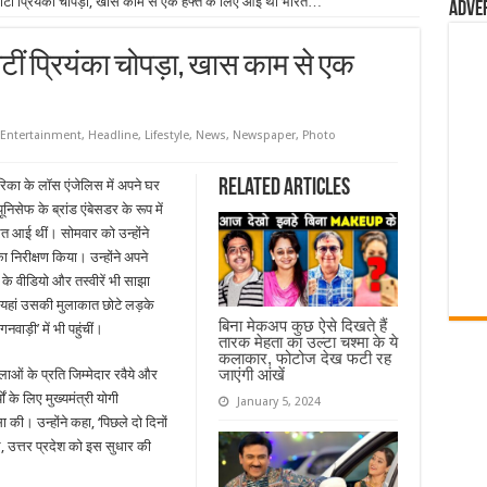
ौटीं प्रियंका चोपड़ा, खास काम से एक हफ्ते के लिए आईं थी भारत…
Adve
टीं प्रियंका चोपड़ा, खास काम से एक
Entertainment
,
Headline
,
Lifestyle
,
News
,
Newspaper
,
Photo
Related Articles
मेरिका के लॉस एंजेलिस में अपने घर
िसेफ के ब्रांड एंबेसडर के रूप में
रत आई थीं। सोमवार को उन्होंने
 निरीक्षण किया। उन्होंने अपने
 के वीडियो और तस्वीरें भी साझा
 यहां उसकी मुलाकात छोटे लड़के
बिना मेकअप कुछ ऐसे दिखते हैं
ाड़ी’ में भी पहुंचीं।
तारक मेहता का उल्टा चश्मा के ये
कलाकार, फोटोज देख फटी रह
जाएंगी आंखें
ाओं के प्रति जिम्मेदार रवैये और
ं के लिए मुख्यमंत्री योगी
January 5, 2024
 की। उन्होंने कहा, ‘पिछले दो दिनों
, उत्तर प्रदेश को इस सुधार की