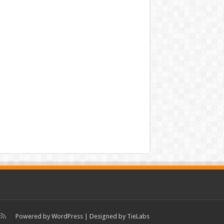
Powered by
WordPress
| Designed by
TieLabs