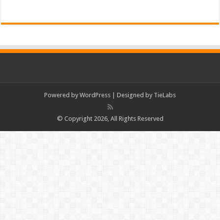
Powered by
WordPress
| Designed by
TieLabs
© Copyright 2026, All Rights Reserved