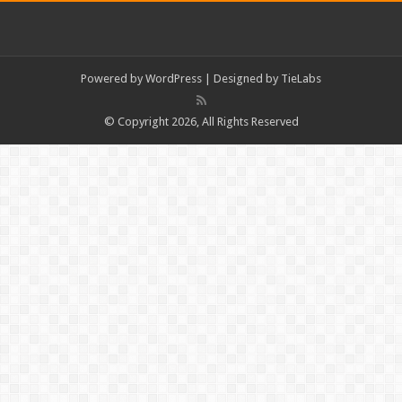
Powered by
WordPress
| Designed by
TieLabs
© Copyright 2026, All Rights Reserved