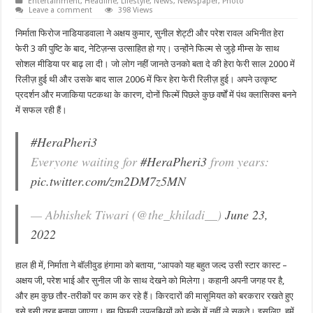
Entertainment
,
Headline
,
Lifestyle
,
News
,
Newspaper
,
Photo
Leave a comment
398 Views
निर्माता फिरोज नाडियाडवाला ने अक्षय कुमार, सुनील शेट्टी और परेश रावल अभिनीत हेरा
फेरी 3 की पुष्टि के बाद, नेटिज़न्स उत्साहित हो गए। उन्होंने फिल्म से जुड़े मीम्स के साथ
सोशल मीडिया पर बाढ़ ला दी। जो लोग नहीं जानते उनको बता दे की हेरा फेरी साल 2000 में
रिलीज़ हुई थी और उसके बाद साल 2006 में फिर हेरा फेरी रिलीज़ हुई। अपने उत्कृष्ट
प्रदर्शन और मजाकिया पटकथा के कारण, दोनों फिल्में पिछले कुछ वर्षों में पंथ क्लासिक्स बनने
में सफल रही हैं।
#HeraPheri3
Everyone waiting for
#HeraPheri3
from years:
pic.twitter.com/zm2DM7z5MN
— Abhishek Tiwari (@the_khiladi__)
June 23,
2022
हाल ही में, निर्माता ने बॉलीवुड हंगामा को बताया, “आपको यह बहुत जल्द उसी स्टार कास्ट –
अक्षय जी, परेश भाई और सुनील जी के साथ देखने को मिलेगा। कहानी अपनी जगह पर है,
और हम कुछ तौर-तरीकों पर काम कर रहे हैं। किरदारों की मासूमियत को बरकरार रखते हुए
इसे इसी तरह बनाया जाएगा। हम पिछली उपलब्धियों को हल्के में नहीं ले सकते। इसलिए, हमें