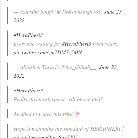
— Saurabh Singh (@100rabhsingh781)
June 23,
2022
#HeraPheri3
Everyone waiting for
#HeraPheri3
from years:
pic.twitter.com/zm2DM7z5MN
— Abhishek Tiwari (@the_khiladi__)
June 23,
2022
#HeraPheri3
Really this masterpiece will be created?
Awaited to watch this trio!
Hope it maintains the standard of HERAPHERI !
pic.twitter.com/3oxySpgEXU