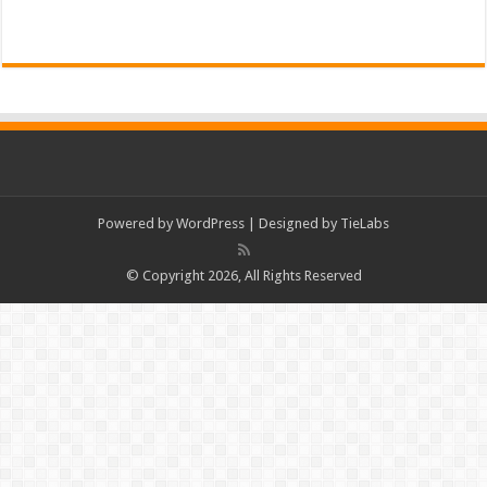
Powered by
WordPress
| Designed by
TieLabs
© Copyright 2026, All Rights Reserved