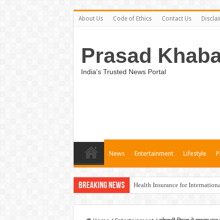
About Us
Code of Ethics
Contact Us
Discla
Prasad Khaba
India's Trusted News Portal
News
Entertainment
Lifestyle
P
Breaking News
Health Insurance for Internation
Unveiling the Best Medical Insu