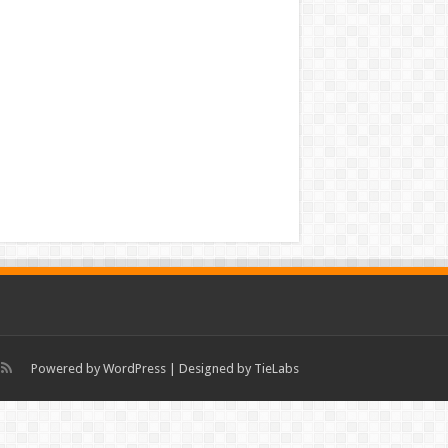
Powered by
WordPress
| Designed by
TieLabs