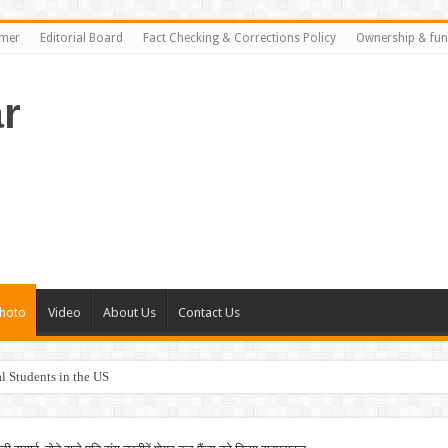
imer
Editorial Board
Fact Checking & Corrections Policy
Ownership & fun
r
hoto
Video
About Us
Contact Us
al Students in the US
rance Plans in the US