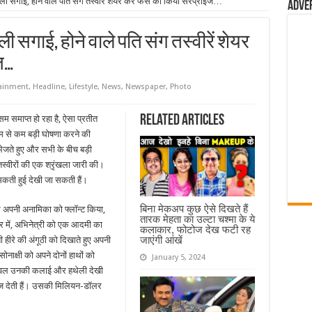
कर ली सगाई, होने वाले पति संग तस्वीरें शेयर कर फैंस को किया सरप्राइज…
Adve
 ली सगाई, होने वाले पति संग तस्वीरें शेयर
ज…
tainment
,
Headline
,
Lifestyle
,
News
,
Newspaper
,
Photo
Related Articles
 समाप्त हो रहा है, ऐसा प्रतीत
 या कम से कम बड़ी घोषणा करने की
ं भेजते हुए और सभी के बीच बड़ी
तस्वीरों की एक श्रृंखला जारी की।
मकती हुई देखी जा सकती हैं।
बिना मेकअप कुछ ऐसे दिखते हैं
होकर अपनी अनामिका को फ्लॉन्ट किया,
तारक मेहता का उल्टा चश्मा के ये
वीर में, अभिनेत्री को एक आदमी का
कलाकार, फोटोज देख फटी रह
जाएंगी आंखें
 हीरे की अंगूठी को दिखाते हुए अपनी
सोनाक्षी को अपने दोनों हाथों को
January 5, 2024
, केवल उनकी कलाई और हथेली देखी
 पोज देती हैं। उसकी मिलियन-डॉलर