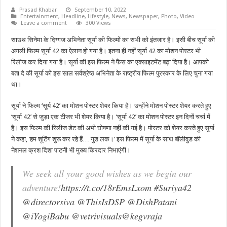
Prasad Khabar
September 10, 2022
Entertainment
,
Headline
,
Lifestyle
,
News
,
Newspaper
,
Photo
,
Video
Leave a comment
300 Views
साउथ सिनेमा के दिग्गज अभिनेता सूर्या की फिल्मों का सभी को इंतजार है। इसी बीच सूर्या की
अगली फिल्म सूर्या 42 का ऐलान हो गया है। इतना ही नहीं सूर्या 42 का मोशन पोस्टर भी
रिलीज कर दिया गया है। सूर्या की इस फिल्म ने फैंस का एक्साइटमेंट बढ़ा दिया है। आपको
बता दे की सूर्या को इस साल सर्वश्रेष्ठ अभिनेता के राष्ट्रीय फिल्म पुरस्कार के लिए चुना गया
था।
सूर्या ने फिल्म ‘सूर्य 42’ का मोशन पोस्टर शेयर किया है। उन्होंने मोशन पोस्टर शेयर करते हुए
‘सूर्या 42’ से जुड़ा एक टीजर भी शेयर किया है। ‘सूर्या 42’ का मोशन पोस्टर इन दिनों चर्चा में
है। इस फिल्म की रिलीज डेट की अभी घोषणा नहीं की गई है। पोस्टर को शेयर करते हुए सूर्या
ने कहा, ‘हम शूटिंग शुरू कर रहे हैं… गुड लक।’ इस फिल्म में सूर्या के साथ बॉलीवुड की
नेशनल क्रश दिशा पाटनी भी मुख्य किरदार निभाएंगी।
We seek all your good wishes as we begin our
adventure!
https://t.co/18rEmsLxom
#Suriya42
@directorsiva
@ThisIsDSP
@DishPatani
@iYogiBabu
@vetrivisuals
@kegvraja