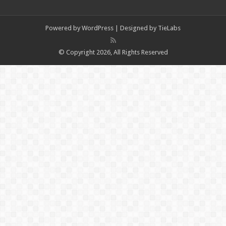
Powered by
WordPress
| Designed by
TieLabs
© Copyright 2026, All Rights Reserved