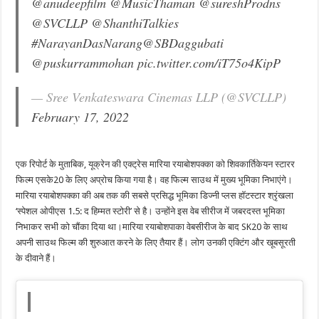
@anudeepfilm
@MusicThaman
@sureshProdns
@SVCLLP
@ShanthiTalkies
#NarayanDasNarang
@SBDaggubati
@puskurrammohan
pic.twitter.com/iT75o4KipP
— Sree Venkateswara Cinemas LLP (@SVCLLP)
February 17, 2022
एक रिपोर्ट के मुताबिक, यूक्रेन की एक्ट्रेस मारिया रयाबोशपक्का को शिवकार्तिकेयन स्टारर
फिल्म एसके20 के लिए अप्रोच किया गया है। वह फिल्म साउथ में मुख्य भूमिका निभाएंगे।
मारिया रयाबोशपक्का की अब तक की सबसे प्रसिद्ध भूमिका डिज्नी प्लस हॉटस्टार श्रृंखला
‘स्पेशल ओपीएस 1.5: द हिम्मत स्टोरी’ से है। उन्होंने इस वेब सीरीज में जबरदस्त भूमिका
निभाकर सभी को चौंका दिया था।मारिया रयाबोशपाका वेबसीरीज के बाद SK20 के साथ
अपनी साउथ फिल्म की शुरुआत करने के लिए तैयार हैं। लोग उनकी एक्टिंग और खूबसूरती
के दीवाने हैं।