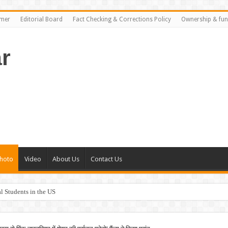
imer
Editorial Board
Fact Checking & Corrections Policy
Ownership & fun
r
hoto
Video
About Us
Contact Us
al Students in the US