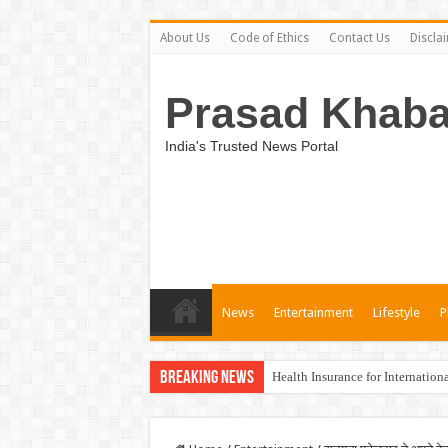
About Us
Code of Ethics
Contact Us
Discla
Prasad Khaba
India's Trusted News Portal
News
Entertainment
Lifestyle
P
Breaking News
Health Insurance for Internation