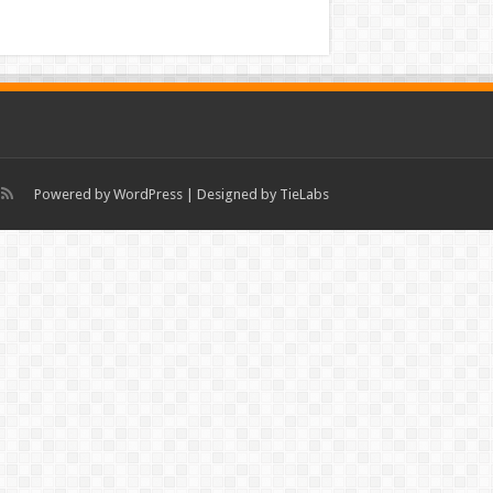
Powered by
WordPress
| Designed by
TieLabs