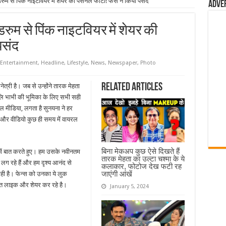
ुम से पिंक नाइटवियर में शेयर की पर्सनल फोटो! फैंस ने किया पसंद
Adve
रुम से पिंक नाइटवियर में शेयर की
पसंद
Entertainment
,
Headline
,
Lifestyle
,
News
,
Newspaper
,
Photo
Related Articles
्री है। जब से उन्होंने तारक मेहता
ंजलि भाभी की भूमिका के लिए सभी सही
ोशल मीडिया, लगता है सुनयना ने हर
ं और वीडियो कुछ ही समय में वायरल
बिना मेकअप कुछ ऐसे दिखते हैं
े में बात करते हुए। हम उसके नवीनतम
तारक मेहता का उल्टा चश्मा के ये
लग रहे हैं और हम दृश्य आनंद से
कलाकार, फोटोज देख फटी रह
जाएंगी आंखें
रही है। फेन्स को उनका ये लुक
ुत लाइक और शेयर कर रहे है।
January 5, 2024