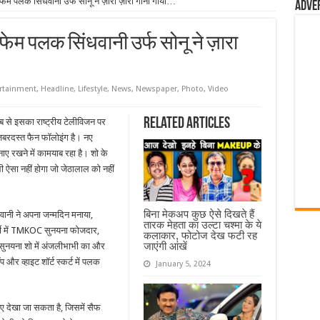
फेम पलक सिंधवानी उर्फ सोनू ने ज़ारा ज़ारा गाना गाया…
Adve
फेम पलक सिंधवानी उर्फ सोनू ने ज़ारा
rtainment
,
Headline
,
Lifestyle
,
News
,
Newspaper
,
Photo
,
Video
Related Articles
जब से इसका राष्ट्रीय टेलीविजन पर
जबरदस्त फैन फॉलोइंग है। नए
ाए रखने में कामयाब रहा है। शो के
ऐसा नहीं होगा जो जेठालाल को नहीं
बिना मेकअप कुछ ऐसे दिखते हैं
वानी ने अपना जन्मदिन मनाया,
तारक मेहता का उल्टा चश्मा के ये
ार्टी में TMKOC सुनयना फोजदार,
कलाकार, फोटोज देख फटी रह
जाएंगी आंखें
 सुनयना शो में अंजलीभाभी का और
प और व्हाइट शॉर्ट स्कर्ट में पलक
January 5, 2024
ते हुए देखा जा सकता है, जिसमें सैफ