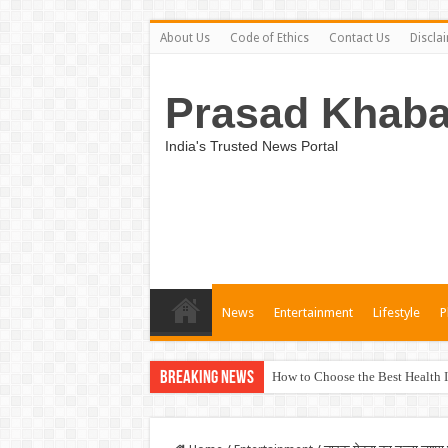
About Us
Code of Ethics
Contact Us
Discla
Prasad Khaba
India's Trusted News Portal
News
Entertainment
Lifestyle
P
Breaking News
How to Choose the Best Health I