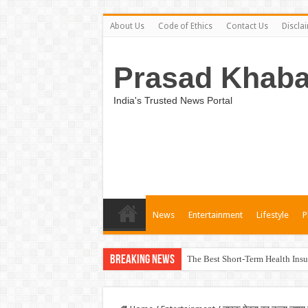
About Us
Code of Ethics
Contact Us
Discla
Prasad Khaba
India's Trusted News Portal
News
Entertainment
Lifestyle
P
Breaking News
The Best Short-Term Health Insu