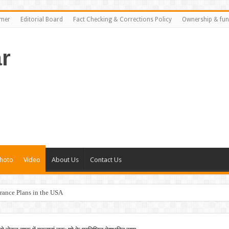
imer
Editorial Board
Fact Checking & Corrections Policy
Ownership & fun
r
hoto
Video
About Us
Contact Us
rance Plans in the USA