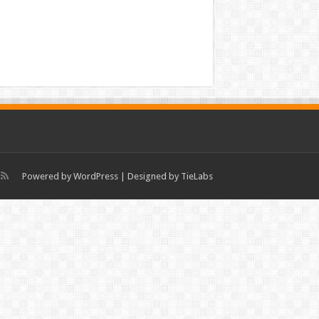
Powered by
WordPress
| Designed by
TieLabs