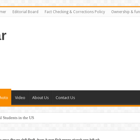
imer
Editorial Board
Fact Checking & Corrections Policy
Ownership & fun
r
hoto
Video
About Us
Contact Us
al Students in the US