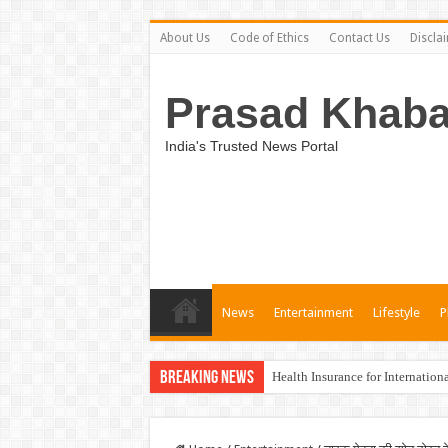
About Us
Code of Ethics
Contact Us
Discla
Prasad Khaba
India's Trusted News Portal
News
Entertainment
Lifestyle
P
Breaking News
Health Insurance for Internation