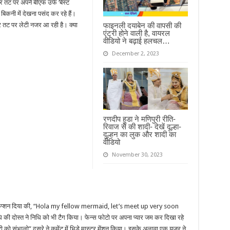
र तट पर अपने बीएफ उर्फ ‘बेस्ट
बिकनी में देखना पसंद कर रहे हैं।
फाइनली दयाबेन की वापसी की
र तट पर लेटी नजर आ रही है। क्या
एंट्री होने वाली है, वायरल
वीडियो ने बढ़ाई हलचल…
December 2, 2023
रणदीप हुडा ने मणिपुरी रीति-
रिवाज से की शादी- देखें दूल्हा-
दुल्हन का लुक और शादी का
वीडियो
November 30, 2023
ुए कैप्शन दिया की, “Hola my fellow mermaid, let’s meet up very soon
ी दोस्त ने निधि को भी टैग किया। फेन्स फोटो पर अपना प्यार जम कर दिखा रहे
टी को संभालो” दूसरे ने कमेंट में भिड़े मास्टर मेंशन किया। इसके अलावा एक यूजर ने