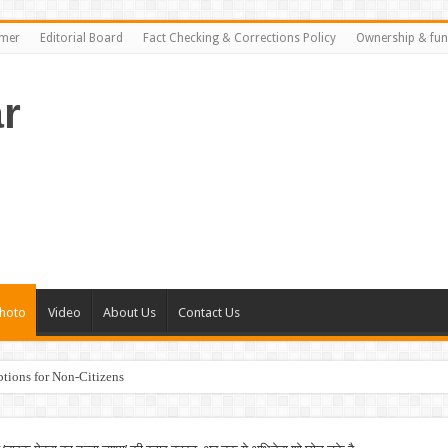
imer
Editorial Board
Fact Checking & Corrections Policy
Ownership & fun
r
hoto
Video
About Us
Contact Us
tions for Non-Citizens