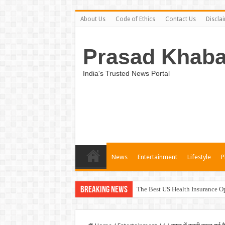
About Us
Code of Ethics
Contact Us
Discla
Prasad Khaba
India's Trusted News Portal
News
Entertainment
Lifestyle
P
Breaking News
The Best US Health Insurance Op