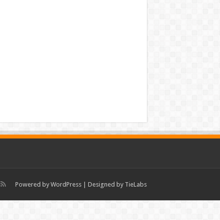
Powered by
WordPress
| Designed by
TieLabs