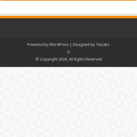
Powered by
WordPress
| Designed by
TieLabs
© Copyright 2026, All Rights Reserved